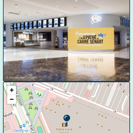
© Google User Content
+
−