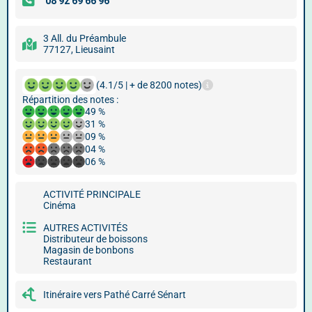
3 All. du Préambule
77127, Lieusaint
(4.1/5 | + de 8200 notes)
Répartition des notes :
49 %
31 %
09 %
04 %
06 %
ACTIVITÉ PRINCIPALE
Cinéma
AUTRES ACTIVITÉS
Distributeur de boissons
Magasin de bonbons
Restaurant
Itinéraire vers Pathé Carré Sénart