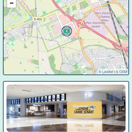
−
© Leaflet
|
©
OSM