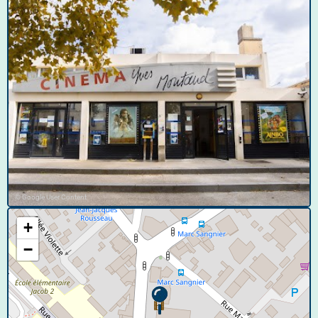
© Google User Content
+
−