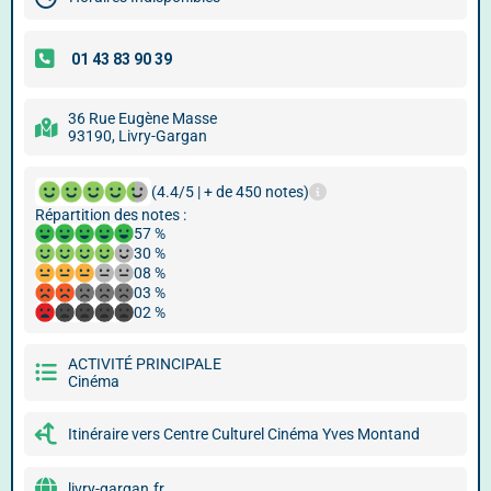
36 Rue Eugène Masse
93190, Livry-Gargan
(4.4/5 | + de 450 notes)
Répartition des notes :
57 %
30 %
08 %
03 %
02 %
ACTIVITÉ PRINCIPALE
Cinéma
Itinéraire vers Centre Culturel Cinéma Yves Montand
livry-gargan.fr