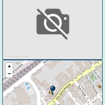
© Google User Content
+
−