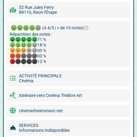
32 Rue Jules Ferry
88110, Raon-l'Étape
(4.4/5 | + de 10 notes)
Répartition des notes :
71 %
18 %
00 %
00 %
12 %
ACTIVITÉ PRINCIPALE
Cinéma
Itinéraire vers Cinéma Théâtre Art
cinematheatreraon.net
SERVICES
Informations Indisponibles