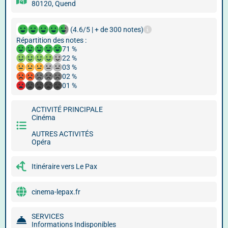
80120, Quend
(4.6/5 | + de 300 notes)
Répartition des notes :
71 %
22 %
03 %
02 %
01 %
ACTIVITÉ PRINCIPALE
Cinéma
AUTRES ACTIVITÉS
Opéra
Itinéraire vers Le Pax
cinema-lepax.fr
SERVICES
Informations Indisponibles