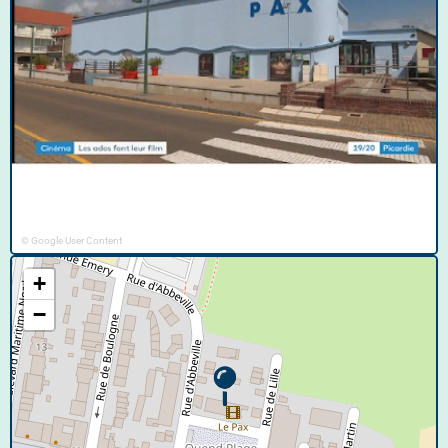
© Google User Content
+
−