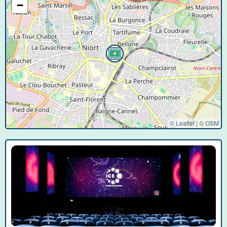
−
© Leaflet
|
©
OSM