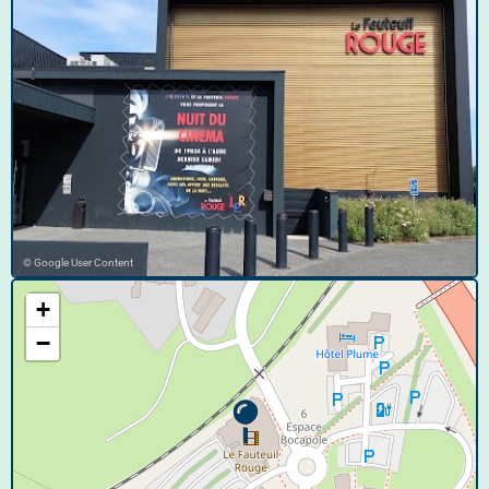
© Google User Content
+
−