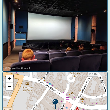
© Google User Content
+
−