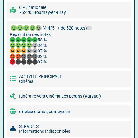
6 Pl. nationale
76220, Gournay-en-Bray
(4.4/5 | + de 520 notes)
Répartition des notes :
55 %
34 %
07 %
02 %
02 %
ACTIVITÉ PRINCIPALE
Cinéma
Itinéraire vers Cinéma Les Écrans (Kursaal)
cinelesecrans-gournay.com
SERVICES
Informations Indisponibles