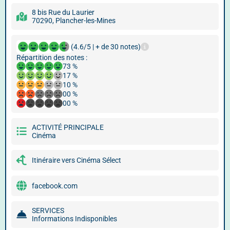
8 bis Rue du Laurier
70290, Plancher-les-Mines
(4.6/5 | + de 30 notes)
Répartition des notes :
73 %
17 %
10 %
00 %
00 %
ACTIVITÉ PRINCIPALE
Cinéma
Itinéraire vers Cinéma Sélect
facebook.com
SERVICES
Informations Indisponibles