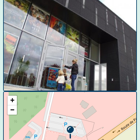
© Google User Content
+
−