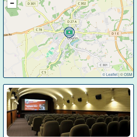
−
© Leaflet
|
©
OSM