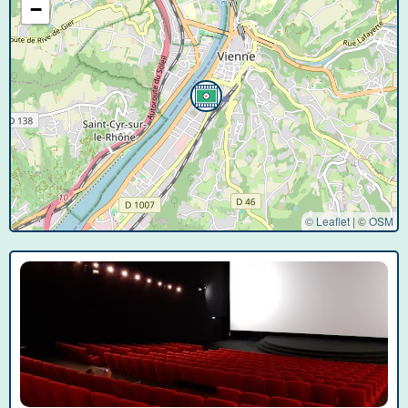
−
© Leaflet
|
©
OSM