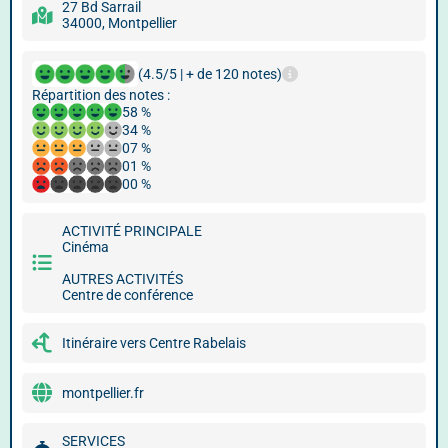
27 Bd Sarrail
34000, Montpellier
(4.5/5 | + de 120 notes)
Répartition des notes :
58 %
34 %
07 %
01 %
00 %
ACTIVITÉ PRINCIPALE
Cinéma
AUTRES ACTIVITÉS
Centre de conférence
Itinéraire vers Centre Rabelais
montpellier.fr
SERVICES