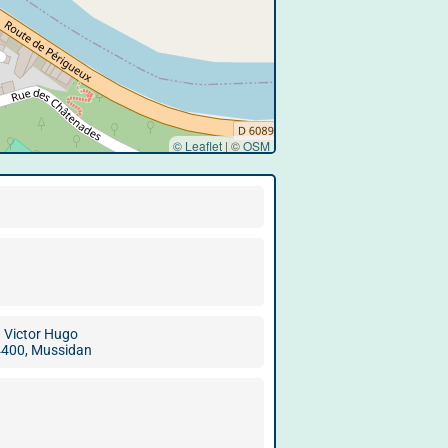
© Leaflet
|
©
OSM
. Victor Hugo
400, Mussidan