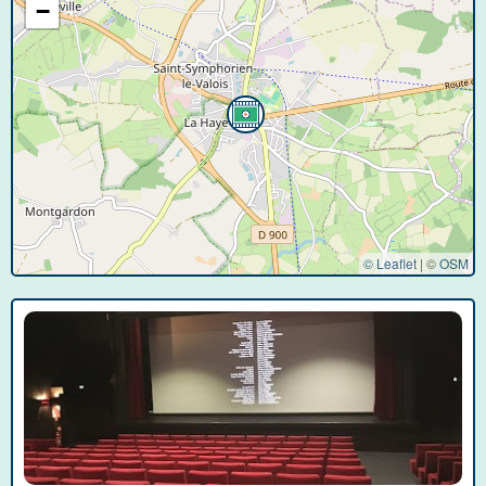
−
© Leaflet
|
©
OSM