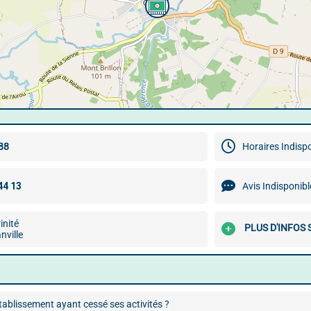
88
Horaires Indisp
Avis Indisponibl
rinité
PLUS D'INFOS 
nville
ablissement ayant cessé ses activités ?