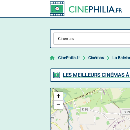
CinePhilia.fr
Cinémas
La Balein
LES MEILLEURS CINÉMAS À
+
−