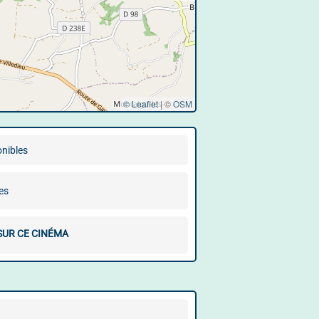
© Leaflet
|
©
OSM
onibles
es
SUR CE CINÉMA